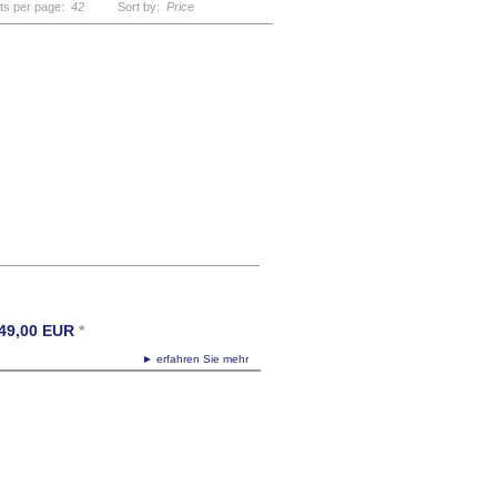
ts per page:
42
Sort by:
Price
ffice,gufram,cactus,kaktus,kleiderständer,multipli
49,00
EUR
*
► erfahren Sie mehr