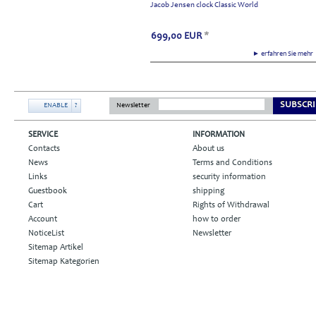
Jacob Jensen clock Classic World
699,00
EUR
*
► erfahren Sie meh
SUBSCRI
ENABLE
?
Newsletter
SERVICE
INFORMATION
Contacts
About us
News
Terms and Conditions
Links
security information
Guestbook
shipping
Cart
Rights of Withdrawal
Account
how to order
NoticeList
Newsletter
Sitemap Artikel
Sitemap Kategorien