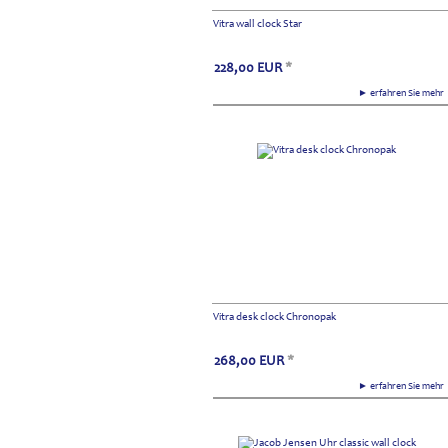
Vitra wall clock Star
228,00
EUR
*
► erfahren Sie meh
Vitra desk clock Chronopak
268,00
EUR
*
► erfahren Sie meh