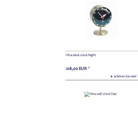
Vitra desk clock Night
218,00
EUR
*
► erfahren Sie meh