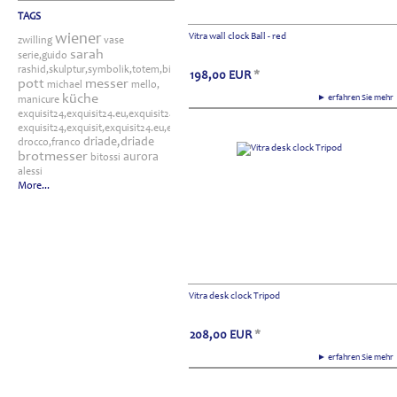
TAGS
wiener
Vitra wall clock Ball - red
zwilling
vase
sarah
serie,guido
rashid,skulptur,symbolik,totem,bitossi
198,00
EUR
*
pott
messer
michael
mello,
küche
► erfahren Sie meh
manicure
exquisit24,exquisit24.eu,exquisit24.de,driade,odette,tafelaufsatz,schale,silber
exquisit24,exquisit,exquisit24.eu,exquisit24.de,exquisit24.com,exquisit24.ch,exklusi
driade,driade
drocco,franco
brotmesser
aurora
bitossi
alessi
More...
Vitra desk clock Tripod
208,00
EUR
*
► erfahren Sie meh