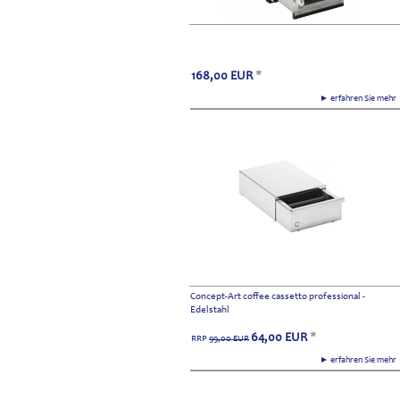
168,00
EUR
*
► erfahren Sie meh
Concept-Art coffee cassetto professional -
Edelstahl
64,00
EUR
*
RRP
99,00
EUR
► erfahren Sie meh