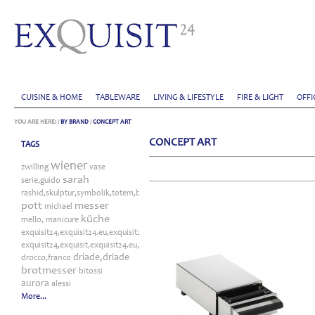
CUISINE & HOME
TABLEWARE
LIVING & LIFESTYLE
FIRE & LIGHT
OFFI
YOU ARE HERE:
/
BY BRAND
/
CONCEPT ART
CONCEPT ART
TAGS
wiener
zwilling
vase
sarah
serie,guido
rashid,skulptur,symbolik,totem,bitossi
pott
messer
michael
küche
mello,
manicure
exquisit24,exquisit24.eu,exquisit24.de,driade,odette,tafelaufsatz,schale,silber
exquisit24,exquisit,exquisit24.eu,exquisit24.de,exquisit24.com,exquisit24.ch,exklu
driade,driade
drocco,franco
brotmesser
bitossi
aurora
alessi
More...