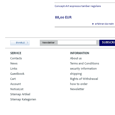
Concept-Art espresso tamber regolare
88,00
EUR
► erfahren Sie meh
SUBSCRI
ENABLE
?
Newsletter
SERVICE
INFORMATION
Contacts
About us
News
Terms and Conditions
Links
security information
Guestbook
shipping
Cart
Rights of Withdrawal
Account
how to order
NoticeList
Newsletter
Sitemap Artikel
Sitemap Kategorien