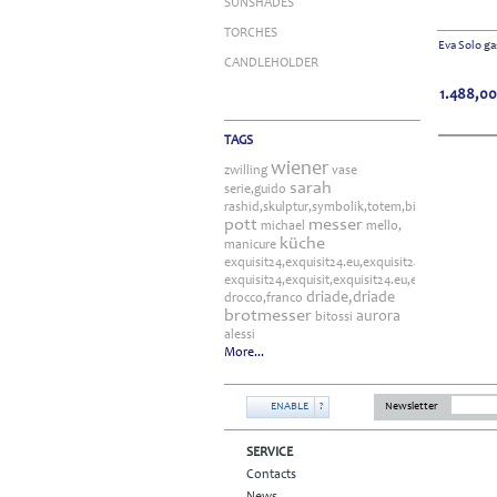
SUNSHADES
TORCHES
Eva Solo gas
CANDLEHOLDER
1.488,00
TAGS
wiener
zwilling
vase
sarah
serie,guido
rashid,skulptur,symbolik,totem,bitossi
pott
messer
michael
mello,
küche
manicure
exquisit24,exquisit24.eu,exquisit24.de,driade,ode
exquisit24,exquisit,exquisit24.eu,exquisit24.de,
driade,driade
drocco,franco
brotmesser
aurora
bitossi
alessi
More...
ENABLE
?
Newsletter
SERVICE
Contacts
News