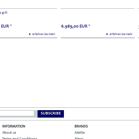
 grill
EUR
*
6.989,00
EUR
*
► erfahren Sie mehr
► erfahren Sie mehr
tte,tafelaufsatz,schale,silber
exquisit24.com,exquisit24.ch,exklusiv,exklusiv24,skulptur,loft,wohnen,garderobe,office,g
SUBSCRIBE
INFORMATION
BRANDS
About us
Adelta
Terms and Conditions
Alessi