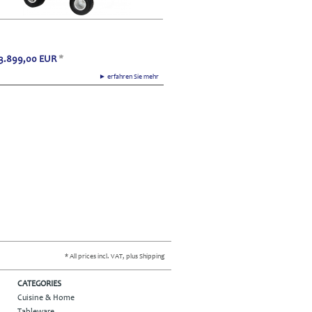
3.899,00
EUR
*
► erfahren Sie mehr
ufram,cactus,kaktus,kleiderständer,multipli
* All prices incl. VAT, plus Shipping
CATEGORIES
Cuisine & Home
Tableware