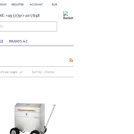
OGIN
REGISTER
ACCOUNT
EUR
E: +49 (0)911-2017848
ch
GE
BRANDS A-Z
cts per page:
42
Sort by:
Choose