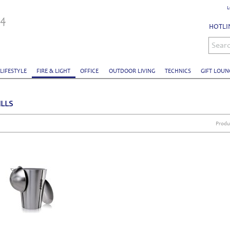
L
HOTLIN
Sear
 LIFESTYLE
FIRE & LIGHT
OFFICE
OUTDOOR LIVING
TECHNICS
GIFT LOUN
ILLS
Produ