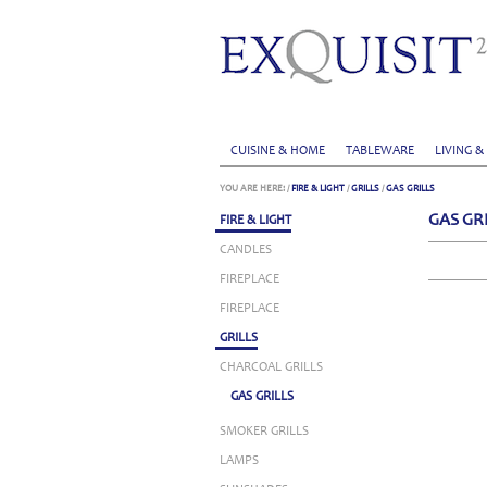
CUISINE & HOME
TABLEWARE
LIVING &
YOU ARE HERE:
/
FIRE & LIGHT
/
GRILLS
/
GAS GRILLS
GAS GR
FIRE & LIGHT
CANDLES
FIREPLACE
FIREPLACE
GRILLS
CHARCOAL GRILLS
GAS GRILLS
SMOKER GRILLS
LAMPS