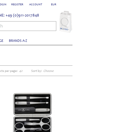
OGIN
REGISTER
ACCOUNT
EUR
E: +49 (0)911-2017848
ch
GE
BRANDS A-Z
cts per page:
42
Sort by:
Choose
,gufram,cactus,kaktus,kleiderständer,multipli