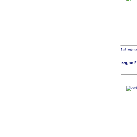
Zwilling ma
229,00
E