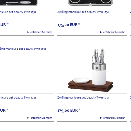
nicure set beauty Twin 1731
Zwilling manicure set beauty Twin 1731
EUR
*
175,00
EUR
*
► erfahren Sie mehr
► erfahren Sie mehr
nicure set beauty Twin 1731
Zwilling manicure set beauty Twin 1731
EUR
*
179,00
EUR
*
► erfahren Sie mehr
► erfahren Sie mehr