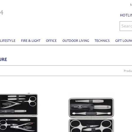
L
HOTLIN
Sear
 LIFESTYLE
FIRE & LIGHT
OFFICE
OUTDOOR LIVING
TECHNICS
GIFT LOUN
URE
Produ
dette,tafelaufsatz,schale,silber
e,exquisit24.com,exquisit24.ch,exklusiv,exklusiv24,skulptur,loft,wohnen,garderobe,office