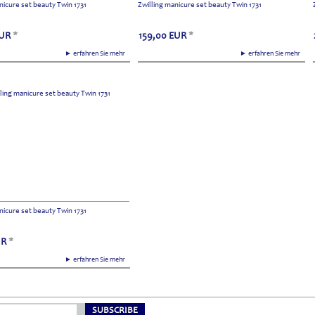
nicure set beauty Twin 1731
Zwilling manicure set beauty Twin 1731
UR
*
159,00
EUR
*
► erfahren Sie mehr
► erfahren Sie mehr
nicure set beauty Twin 1731
UR
*
► erfahren Sie mehr
SUBSCRIBE