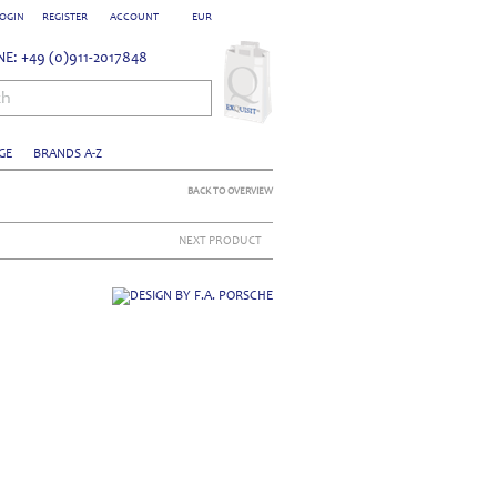
OGIN
REGISTER
ACCOUNT
EUR
E: +49 (0)911-2017848
ch
GE
BRANDS A-Z
BACK TO OVERVIEW
NEXT PRODUCT