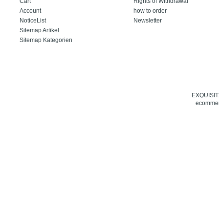
Cart
Rights of Withdrawal
Account
how to order
NoticeList
Newsletter
Sitemap Artikel
Sitemap Kategorien
EXQUISIT24
ecommerc