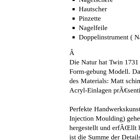
Hautscher
Pinzette
Nagelfeile
Doppelinstrument ( Na
Â
Die Natur hat Twin 1731 i
Form-gebung Modell. Das
des Materials: Matt schim
Acryl-Einlagen prÃ€sentie
Perfekte Handwerkskunst
Injection Moulding) geh
hergestellt und erfÃŒll
ist die Summe der Detai