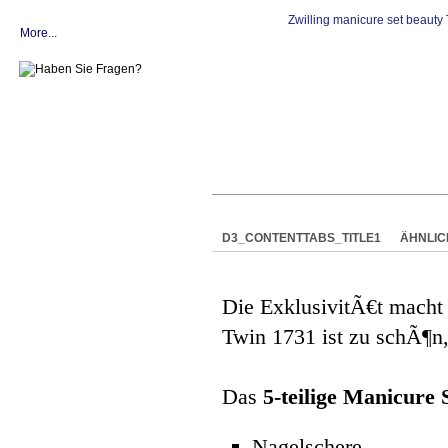
More...
D3_CONTENTTABS_TITLE1
ÄHNLIC
Die ExklusivitÃ€t macht
Twin 1731 ist zu schÃ¶n,
Das
5-teilige Manicure 
Nagelschere