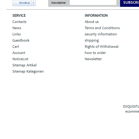
SUBSCRI
ENABLE
?
Newsletter
SERVICE
INFORMATION
Contacts
About us
News
Terms and Conditions
Links
security information
Guestbook
shipping
Cart
Rights of Withdrawal
Account
how to order
NoticeList
Newsletter
Sitemap Artikel
Sitemap Kategorien
EXQUISIT2
ecommer