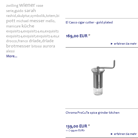
wiener
zwilling
vase
sarah
serie,guido
rashid,skulptur,symbolik,totem,bitossi
pott
messer
michael
mello,
El Casco cigar cutter - gold plated
küche
manicure
exquisit24,exquisit24.eu,exquisit24.de,driade,odette,tafelaufsatz,schale,silber
169,00
EUR
*
exquisit24,exquisit,exquisit24.eu,exquisit24.de,exquisit24.com,exquisit24.ch,exklusi
driade,driade
drocco,franco
► erfahren Sie meh
brotmesser
aurora
bitossi
alessi
More...
Chroma ProCuTe spice grinder kitchen
139,00
EUR
*
1 1 | 139,00
EUR
/1
► erfahren Sie meh