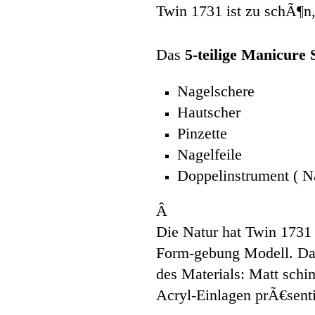
Twin 1731 ist zu schÃ¶n,
Das
5-teilige Manicure 
Nagelschere
Hautscher
Pinzette
Nagelfeile
Doppelinstrument ( Na
Â
Die Natur hat Twin 1731 i
Form-gebung Modell. Das
des Materials: Matt schim
Acryl-Einlagen prÃ€sentie