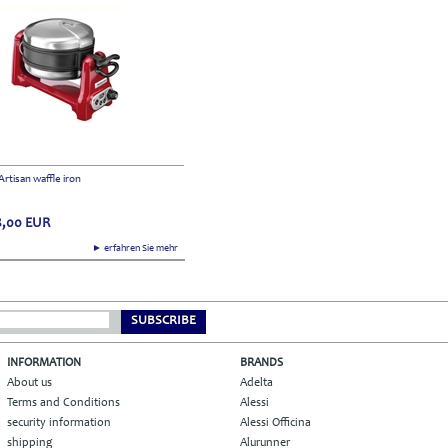
Artisan waffle iron
,00
EUR
► erfahren Sie mehr
SUBSCRIBE
INFORMATION
BRANDS
About us
Adelta
Terms and Conditions
Alessi
security information
Alessi Officina
shipping
Alurunner