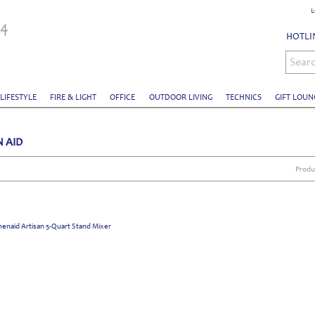
L
HOTLIN
Sear
 LIFESTYLE
FIRE & LIGHT
OFFICE
OUTDOOR LIVING
TECHNICS
GIFT LOUN
N AID
Produ
dette,tafelaufsatz,schale,silber
e,exquisit24.com,exquisit24.ch,exklusiv,exklusiv24,skulptur,loft,wohnen,garderobe,office