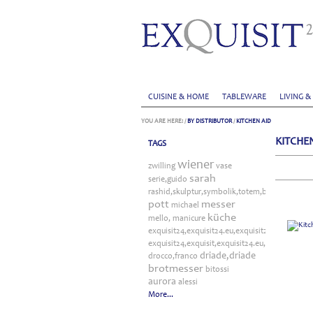
CUISINE & HOME
TABLEWARE
LIVING &
YOU ARE HERE:
/
BY DISTRIBUTOR
/
KITCHEN AID
KITCHE
TAGS
wiener
zwilling
vase
sarah
serie,guido
rashid,skulptur,symbolik,totem,bitossi
pott
messer
michael
küche
mello,
manicure
exquisit24,exquisit24.eu,exquisit24.de,driade,o
exquisit24,exquisit,exquisit24.eu,exquisit24.d
driade,driade
drocco,franco
brotmesser
bitossi
aurora
alessi
More...