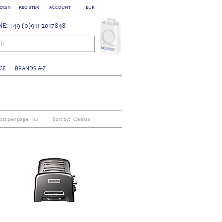
OGIN
REGISTER
ACCOUNT
EUR
E: +49 (0)911-2017848
ch
GE
BRANDS A-Z
cts per page:
42
Sort by:
Choose
,gufram,cactus,kaktus,kleiderständer,multipli