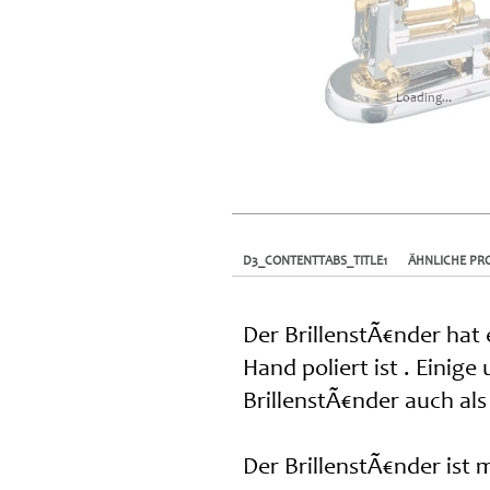
Loading...
D3_CONTENTTABS_TITLE1
ÄHNLICHE PR
Der BrillenstÃ€nder hat
Hand poliert ist . Eini
BrillenstÃ€nder auch als
Der BrillenstÃ€nder ist