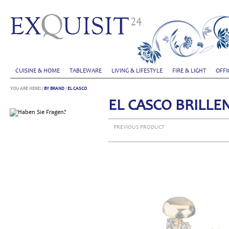
CUISINE & HOME
TABLEWARE
LIVING & LIFESTYLE
FIRE & LIGHT
OFFI
YOU ARE HERE:
/
BY BRAND
/
EL CASCO
EL CASCO BRILLE
PREVIOUS PRODUCT