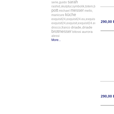
sarah
serie,guido
rashid,skulptur,symbolik,totem,bitossi
pott
messer
michael
mello,
küche
manicure
exquisit24,exquisit24.eu,exquisit24.de,driade,
290,00
exquisit24,exquisit,exquisit24.eu,exquisit24.
driade,driade
drocco,franco
brotmesser
aurora
bitossi
alessi
More...
290,00