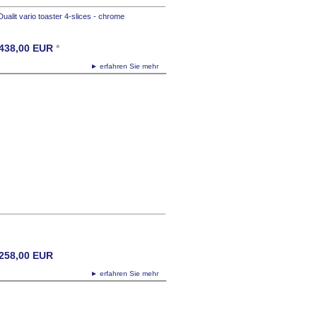
Dualit vario toaster 4-slices - chrome
438,00
EUR
*
► erfahren Sie mehr
258,00
EUR
► erfahren Sie mehr