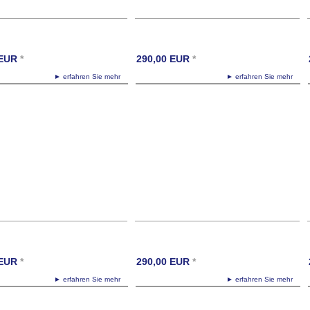
odette,tafelaufsatz,schale,silber
EUR
*
290,00
EUR
*
de,exquisit24.com,exquisit24.ch,exklusiv,exklusiv24,skulptur,loft,wohnen,garderobe,o
► erfahren Sie mehr
► erfahren Sie mehr
EUR
*
290,00
EUR
*
► erfahren Sie mehr
► erfahren Sie mehr