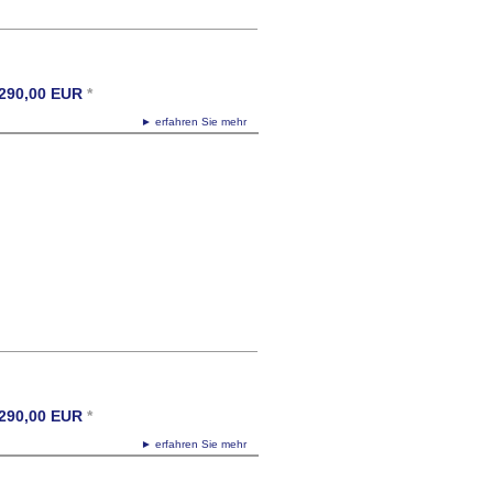
290,00
EUR
*
ffice,gufram,cactus,kaktus,kleiderständer,multipli
► erfahren Sie mehr
290,00
EUR
*
► erfahren Sie mehr