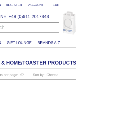
N
REGISTER
ACCOUNT
EUR
NE: +49 (0)911-2017848
ch
S
GIFT LOUNGE
BRANDS A-Z
ts per page:
42
Sort by:
Choose