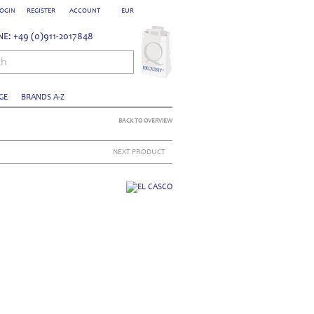
OGIN
REGISTER
ACCOUNT
EUR
E: +49 (0)911-2017848
ch
GE
BRANDS A-Z
BACK TO OVERVIEW
NEXT PRODUCT