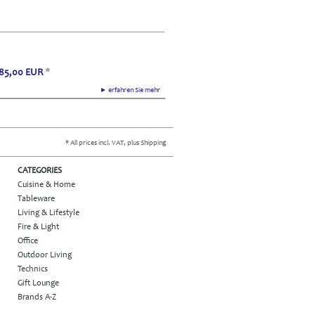
85,00
EUR
*
► erfahren Sie mehr
* All prices incl. VAT, plus Shipping
CATEGORIES
Cuisine & Home
Tableware
Living & Lifestyle
Fire & Light
Office
Outdoor Living
Technics
Gift Lounge
Brands A-Z