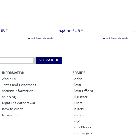
UR
*
138,00
EUR
*
► erfahren Sie mehr
► erfahren Sie mehr
SUBSCRIBE
INFORMATION
BRANDS
About us
Adelta
Terms and Conditions
Alessi
security information
Alessi Officina
shipping
Alurunner
Rights of Withdrawal
Aurora
how to order
Bassetti
Newsletter
Bentley
Berg
Boos Blocks
Brennwagen