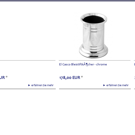
El Casco BleistiftkÃ¶cher - chrome
UR
*
178,00
EUR
*
► erfahren Sie mehr
► erfahren Sie mehr