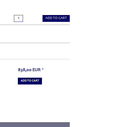
ADD TO CART
838,00
EUR
*
ADD TO CART