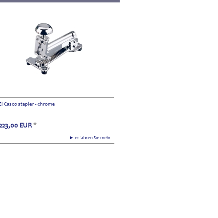
El Casco stapler - chrome
223,00
EUR
*
► erfahren Sie mehr