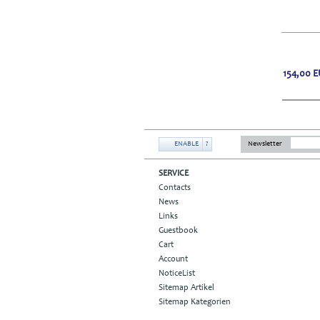
154,00
E
ENABLE
?
Newsletter
SERVICE
Contacts
News
Links
Guestbook
Cart
Account
NoticeList
Sitemap Artikel
Sitemap Kategorien