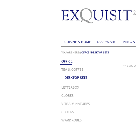
CUISINE & HOME
TABLEWARE
LIVING &
YOU ARE HERE:
/
OFFICE
/
DESKTOP SETS
OFFICE
PREVIOU
TEA & COFFEE
DESKTOP SETS
LETTERBOX
GLOBES
VITRA MINATURES
CLOCKS
WARDROBES