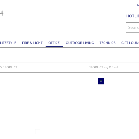
L
HOTLIN
Sear
 LIFESTYLE
FIRE & LIGHT
OFFICE
OUTDOOR LIVING
TECHNICS
GIFT LOUN
S PRODUCT
PRODUCT 119 OF 128