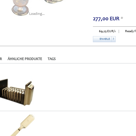
Loading...
277,00
EUR
*
69,25
EUR
/1
Ready f
ENABLE
?
R
ÄHNLICHE PRODUKTE
TAGS