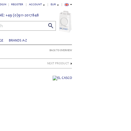
OGIN
REGISTER
ACCOUNT
EUR
E: +49 (0)911-2017848
ch
GE
BRANDS A-Z
BACK TO OVERVIEW
NEXT PRODUCT