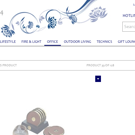
L
HOTLIN
Sear
 LIFESTYLE
FIRE & LIGHT
OFFICE
OUTDOOR LIVING
TECHNICS
GIFT LOUN
S PRODUCT
PRODUCT 33 OF 128