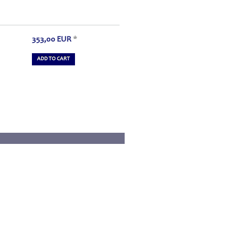
353,00
EUR
*
ADD TO CART