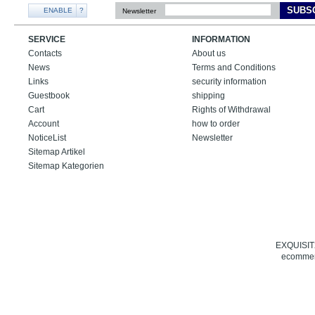
SUBS
ENABLE
?
Newsletter
SERVICE
INFORMATION
Contacts
About us
News
Terms and Conditions
Links
security information
Guestbook
shipping
Cart
Rights of Withdrawal
Account
how to order
NoticeList
Newsletter
Sitemap Artikel
Sitemap Kategorien
EXQUISIT24
ecommerc