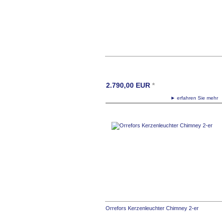
2.790,00
EUR
*
► erfahren Sie meh
Orrefors Kerzenleuchter Chimney 2-er