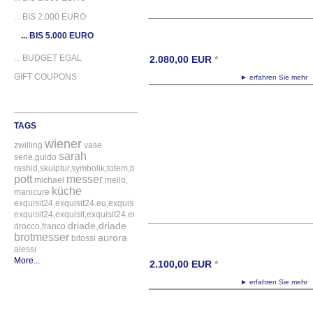
... BIS 2.000 EURO
... BIS 5.000 EURO
... BUDGET EGAL
2.080,00
EUR
*
GIFT COUPONS
► erfahren Sie meh
TAGS
wiener
zwilling
vase
sarah
serie,guido
rashid,skulptur,symbolik,totem,bitossi
pott
messer
michael
mello,
küche
manicure
exquisit24,exquisit24.eu,exquisit24.de,driade,odette,tafelaufsatz,schale,silber
exquisit24,exquisit,exquisit24.eu,exquisit24.de,exquisit24.com,exquisit24.ch,ex
driade,driade
drocco,franco
brotmesser
aurora
bitossi
alessi
More...
2.100,00
EUR
*
► erfahren Sie meh