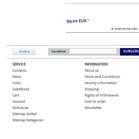
99,00
EUR
*
► erfahren Sie meh
SUBSCRI
ENABLE
?
Newsletter
SERVICE
INFORMATION
Contacts
About us
News
Terms and Conditions
Links
security information
Guestbook
shipping
Cart
Rights of Withdrawal
Account
how to order
NoticeList
Newsletter
Sitemap Artikel
Sitemap Kategorien