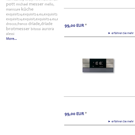
pott
messer
michael
mello,
küche
manicure
exquisit24,exquisit24.eu,exquisit24.de,driade,odette,tafelaufsatz,schale,silber
exquisit24,exquisit,exquisit24.eu,exquisit24.de,exquisit24.com,exquisit24.ch,exklusi
driade,driade
drocco,franco
99,00
EUR
*
brotmesser
aurora
bitossi
► erfahren Sie meh
alessi
More...
99,00
EUR
*
► erfahren Sie meh