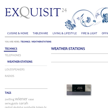
CUISINE & HOME
TABLEWARE
LIVING & LIFESTYLE
FIRE & LIGHT
OFFI
YOU ARE HERE:
/
TECHNICS
/
WEATHER-STATIONS
WEATHER-STATIONS
TECHNICS
TELEPHONES
WEATHER-STATIONS
LOUDSPEAKERS
RADIOS
TAGS
wiener
zwilling
vase
sarah
serie,guido
rashid,skulptur,symbolik,totem,bitossi