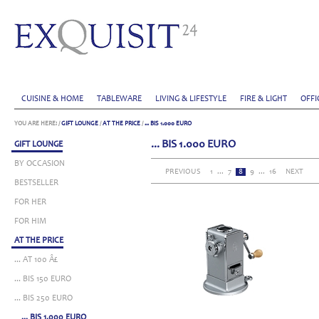
CUISINE & HOME
TABLEWARE
LIVING & LIFESTYLE
FIRE & LIGHT
OFFI
YOU ARE HERE:
/
GIFT LOUNGE
/
AT THE PRICE
/
... BIS 1.000 EURO
... BIS 1.000 EURO
GIFT LOUNGE
BY OCCASION
PREVIOUS
1
...
7
8
9
...
16
NEXT
BESTSELLER
FOR HER
FOR HIM
AT THE PRICE
... AT 100 Â£
... BIS 150 EURO
... BIS 250 EURO
... BIS 1.000 EURO