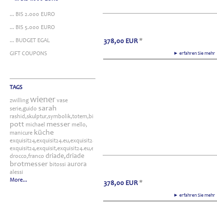
... BIS 2.000 EURO
... BIS 5.000 EURO
... BUDGET EGAL
378,00
EUR
*
GIFT COUPONS
► erfahren Sie meh
TAGS
wiener
zwilling
vase
sarah
serie,guido
rashid,skulptur,symbolik,totem,bitossi
pott
messer
michael
mello,
küche
manicure
exquisit24,exquisit24.eu,exquisit24.de,driade,odette,tafelaufsatz,schale,silber
exquisit24,exquisit,exquisit24.eu,exquisit24.de,exquisit24.com,exquisit24.ch,exklusi
driade,driade
drocco,franco
brotmesser
aurora
bitossi
alessi
More...
378,00
EUR
*
► erfahren Sie meh