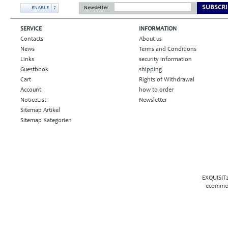
SUBSCRI
ENABLE
?
Newsletter
SERVICE
INFORMATION
Contacts
About us
News
Terms and Conditions
Links
security information
Guestbook
shipping
Cart
Rights of Withdrawal
Account
how to order
NoticeList
Newsletter
Sitemap Artikel
Sitemap Kategorien
EXQUISIT2
ecommer