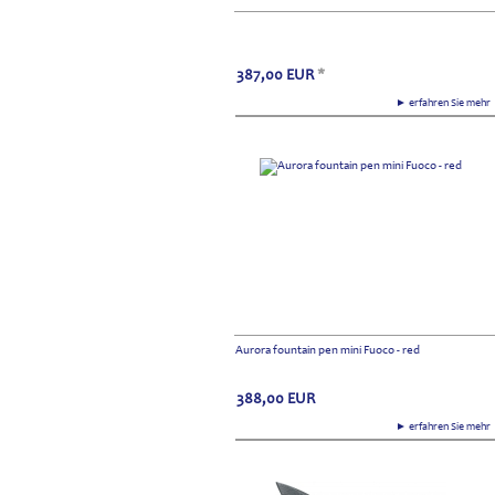
387,00
EUR
*
► erfahren Sie meh
Aurora fountain pen mini Fuoco - red
388,00
EUR
► erfahren Sie meh