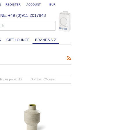
N
REGISTER
ACCOUNT
EUR
NE: +49 (0)911-2017848
ch
S
GIFT LOUNGE
BRANDS A-Z
ts per page:
42
Sort by:
Choose