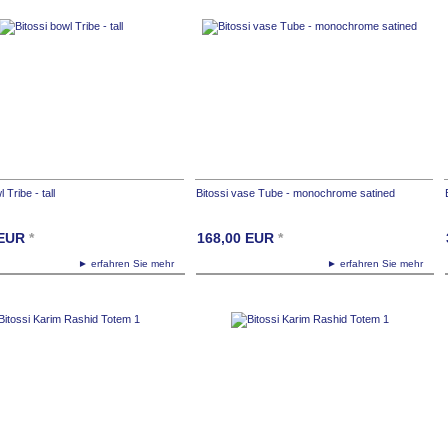
odette,tafelaufsatz,schale,silber
de,exquisit24.com,exquisit24.ch,exklusiv,exklusiv24,skulptur,loft,wohnen,garderobe,o
 Tribe - tall
Bitossi vase Tube - monochrome satined
EUR
*
168,00
EUR
*
► erfahren Sie mehr
► erfahren Sie mehr