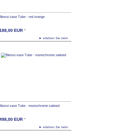
Bitossi vase Tube - red orange
188,00
EUR
*
► erfahren Sie mehr
Bitossi vase Tube - monochrome satined
498,00
EUR
*
► erfahren Sie mehr