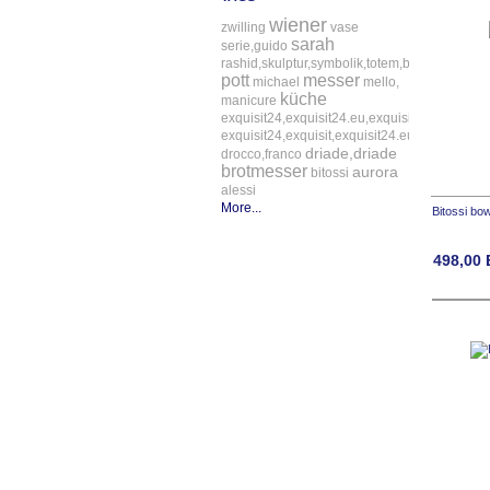
wiener
zwilling
vase
sarah
serie,guido
rashid,skulptur,symbolik,totem,bitossi
pott
messer
michael
mello,
küche
manicure
exquisit24,exquisit24.eu,exquisit24.de,driade,
exquisit24,exquisit,exquisit24.eu,exquisit24.
driade,driade
drocco,franco
brotmesser
aurora
bitossi
alessi
More...
Bitossi bowl
498,00