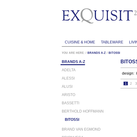
CUISINE & HOME
TABLEWARE
LIVI
YOU ARE HERE:
/
BRANDS A-Z
/
BITOSSI
BITOS
BRANDS A-Z
ADELTA
design:
ALESSI
1
2
3
ALUSI
ARISTO
BASSETTI
BERTHOLD HOFFMANN
BITOSSI
BRAND VAN EGMOND