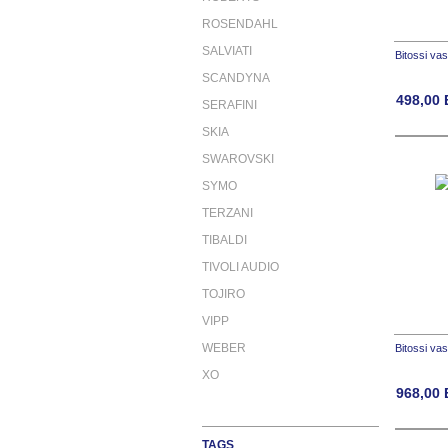
ROSENDAHL
SALVIATI
Bitossi va
SCANDYNA
498,00
SERAFINI
SKIA
SWAROVSKI
SYMO
TERZANI
TIBALDI
TIVOLI AUDIO
TOJIRO
VIPP
WEBER
Bitossi vas
XO
968,00
TAGS