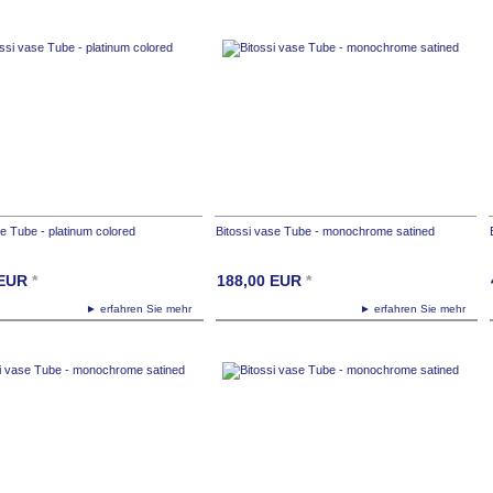
se Tube - platinum colored
Bitossi vase Tube - monochrome satined
EUR
*
188,00
EUR
*
► erfahren Sie mehr
► erfahren Sie mehr