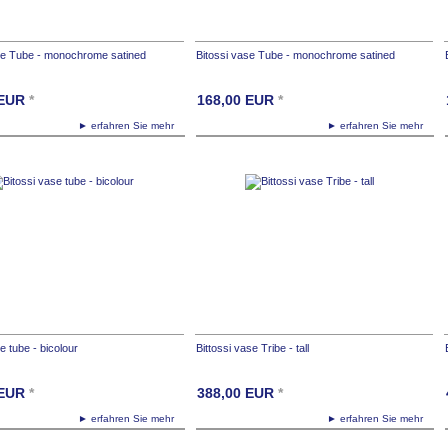
se Tube - monochrome satined
Bitossi vase Tube - monochrome satined
EUR
*
168,00
EUR
*
► erfahren Sie mehr
► erfahren Sie mehr
e tube - bicolour
Bittossi vase Tribe - tall
EUR
*
388,00
EUR
*
► erfahren Sie mehr
► erfahren Sie mehr