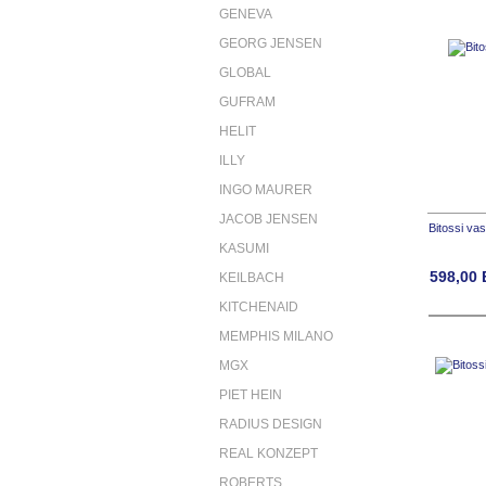
GENEVA
GEORG JENSEN
GLOBAL
GUFRAM
HELIT
ILLY
INGO MAURER
JACOB JENSEN
Bitossi va
KASUMI
598,00
KEILBACH
KITCHENAID
MEMPHIS MILANO
MGX
PIET HEIN
RADIUS DESIGN
REAL KONZEPT
ROBERTS