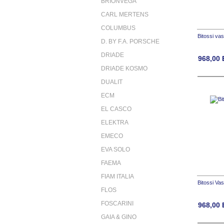
BRIONVEGA
CARL MERTENS
COLUMBUS
Bitossi va
D. BY F.A. PORSCHE
DRIADE
968,00
DRIADE KOSMO
DUALIT
ECM
EL CASCO
ELEKTRA
EMECO
EVA SOLO
FAEMA
FIAM ITALIA
Bitossi Va
FLOS
FOSCARINI
968,00
GAIA & GINO