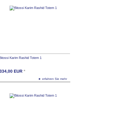
ffice,gufram,cactus,kaktus,kleiderständer,multipli
Bitossi Karim Rashid Totem 1
334,00
EUR
*
► erfahren Sie mehr