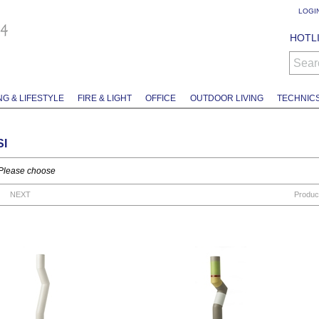
LOGI
HOTLI
Sear
NG & LIFESTYLE
FIRE & LIGHT
OFFICE
OUTDOOR LIVING
TECHNIC
SI
Please choose
NEXT
Produc