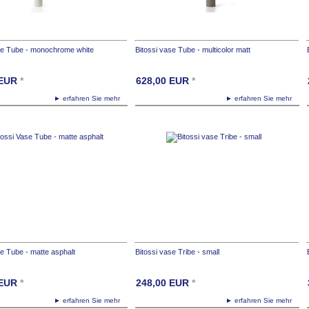
se Tube - monochrome white
Bitossi vase Tube - multicolor matt
EUR
*
628,00
EUR
*
► erfahren Sie mehr
► erfahren Sie mehr
se Tube - matte asphalt
Bitossi vase Tribe - small
EUR
*
248,00
EUR
*
► erfahren Sie mehr
► erfahren Sie mehr