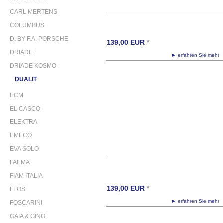
CARL MERTENS
COLUMBUS
D. BY F.A. PORSCHE
139,00
EUR
*
DRIADE
► erfahren Sie meh
DRIADE KOSMO
DUALIT
ECM
EL CASCO
ELEKTRA
EMECO
EVA SOLO
FAEMA
FIAM ITALIA
139,00
EUR
*
FLOS
► erfahren Sie meh
FOSCARINI
GAIA & GINO