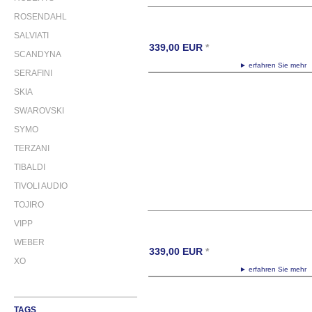
ROSENDAHL
SALVIATI
339,00
EUR
*
SCANDYNA
► erfahren Sie meh
SERAFINI
SKIA
SWAROVSKI
SYMO
TERZANI
TIBALDI
TIVOLI AUDIO
TOJIRO
VIPP
WEBER
339,00
EUR
*
XO
► erfahren Sie meh
TAGS