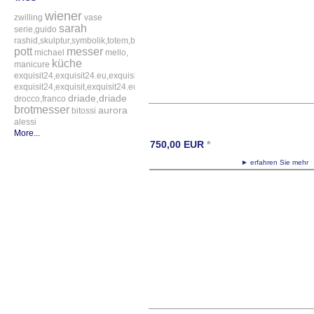
wiener
zwilling
vase
sarah
serie,guido
rashid,skulptur,symbolik,totem,bitossi
pott
messer
michael
mello,
küche
manicure
exquisit24,exquisit24.eu,exquisit24.de,driade,odette,tafelaufsatz,schale,silber
exquisit24,exquisit,exquisit24.eu,exquisit24.de,exquisit24.com,exquisit24.ch,ex
driade,driade
drocco,franco
brotmesser
aurora
bitossi
alessi
More...
750,00
EUR
*
► erfahren Sie meh