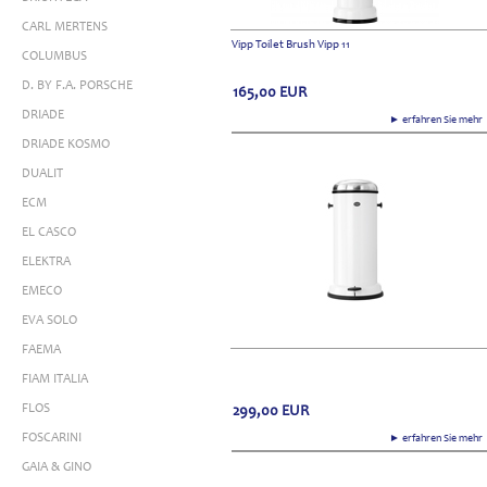
CARL MERTENS
Vipp Toilet Brush Vipp 11
COLUMBUS
D. BY F.A. PORSCHE
165,00
EUR
DRIADE
► erfahren Sie meh
DRIADE KOSMO
DUALIT
ECM
EL CASCO
ELEKTRA
EMECO
EVA SOLO
FAEMA
FIAM ITALIA
FLOS
299,00
EUR
FOSCARINI
► erfahren Sie meh
GAIA & GINO