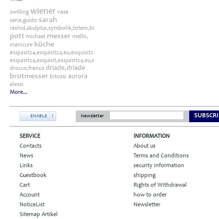
wiener
zwilling
vase
sarah
serie,guido
rashid,skulptur,symbolik,totem,bitossi
pott
messer
michael
mello,
küche
manicure
exquisit24,exquisit24.eu,exquisit24.de,driade,odette,tafelaufsatz,schale,silber
exquisit24,exquisit,exquisit24.eu,exquisit24.de,exquisit24.com,exquisit24.ch,exklusi
driade,driade
drocco,franco
brotmesser
aurora
bitossi
alessi
More...
SUBSCRI
ENABLE
?
Newsletter
SERVICE
INFORMATION
Contacts
About us
News
Terms and Conditions
Links
security information
Guestbook
shipping
Cart
Rights of Withdrawal
Account
how to order
NoticeList
Newsletter
Sitemap Artikel