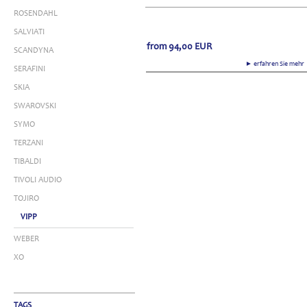
ROSENDAHL
SALVIATI
from
94,00
EUR
SCANDYNA
► erfahren Sie meh
SERAFINI
SKIA
SWAROVSKI
SYMO
TERZANI
TIBALDI
TIVOLI AUDIO
TOJIRO
VIPP
WEBER
XO
TAGS