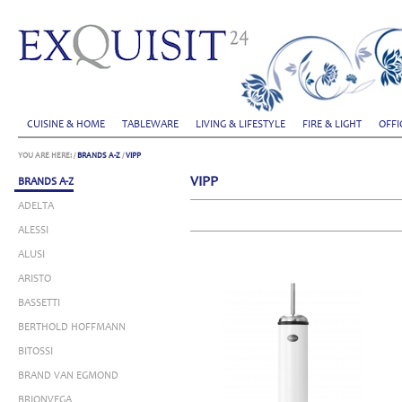
CUISINE & HOME
TABLEWARE
LIVING & LIFESTYLE
FIRE & LIGHT
OFFI
YOU ARE HERE:
/
BRANDS A-Z
/
VIPP
VIPP
BRANDS A-Z
ADELTA
ALESSI
ALUSI
ARISTO
BASSETTI
BERTHOLD HOFFMANN
BITOSSI
BRAND VAN EGMOND
BRIONVEGA