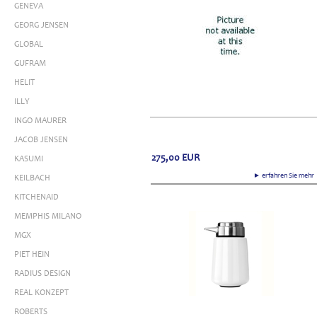
GENEVA
GEORG JENSEN
GLOBAL
GUFRAM
HELIT
ILLY
INGO MAURER
JACOB JENSEN
275,00
EUR
KASUMI
► erfahren Sie meh
KEILBACH
KITCHENAID
MEMPHIS MILANO
MGX
PIET HEIN
RADIUS DESIGN
REAL KONZEPT
ROBERTS