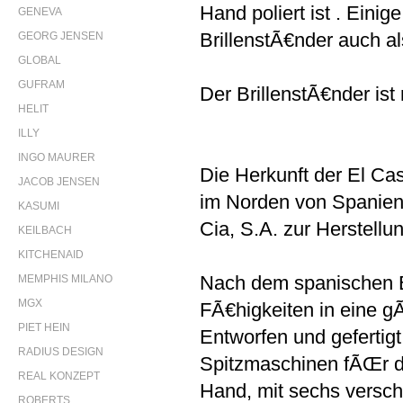
Hand poliert ist . Ein
GENEVA
BrillenstÃ€nder auch al
GEORG JENSEN
GLOBAL
GUFRAM
Der BrillenstÃ€nder is
HELIT
ILLY
INGO MAURER
Die Herkunft der El Ca
JACOB JENSEN
im Norden von Spanien.
KASUMI
Cia, S.A. zur Herstell
KEILBACH
KITCHENAID
Nach dem spanischen 
MEMPHIS MILANO
MGX
FÃ€higkeiten in eine g
PIET HEIN
Entworfen und gefertig
RADIUS DESIGN
Spitzmaschinen fÃŒr de
REAL KONZEPT
Hand, mit sechs versch
ROBERTS