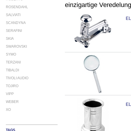
einzigartige Veredelun
ROSENDAHL
SALVIATI
E
SCANDYNA
SERAFINI
SKIA
SWAROVSKI
SYMO
TERZANI
TIBALDI
TIVOLI AUDIO
TOJIRO
VIPP
WEBER
EL
XO
TAGS