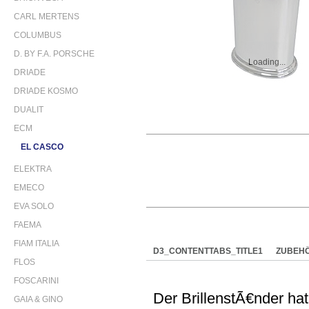
CARL MERTENS
COLUMBUS
D. BY F.A. PORSCHE
Loading...
DRIADE
DRIADE KOSMO
DUALIT
ECM
EL CASCO
ELEKTRA
EMECO
EVA SOLO
FAEMA
FIAM ITALIA
D3_CONTENTTABS_TITLE1
ZUBEH
FLOS
FOSCARINI
Der BrillenstÃ€nder ha
GAIA & GINO